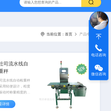
秤
微量高精度定量给料机 投料机 喂料机
WT200plus
当前位置：
首页
产品中心
电话咨询
吐司流水线自
重秤
微信咨询
司流水线自动检重秤
采用轻便设计，程度
振动对称量精度的影
将检重秤的性能优
看详情
T3000简化设计，将
件的数量减到低，这