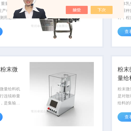
 重量称重
身体乳
生产检重
检重秤
测用这台机
计，程
度达到正负
精度的
查
类生产线，
性能优
范围广，速
动部件
面95%包装
做不仅
以降低
克粉末微
粉末
量给
微量给料机
粉末微
行连续称量
是对散
，是集输
给料的
定量控制为
送、称
查
品，是根据
一体的
况改进后的
我国现