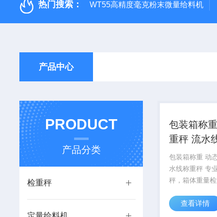
热门搜索：
WT55高精度毫克粉末微量给料机
产品中心
PRODUCT
包装箱称重
重秤 
产品分类
包装箱称重 动态
水线称重秤 专
秤，箱体重量检
检重秤
器就可以了，精
查看详情
5克，匹配各类
定量给料机
程30kg适用范