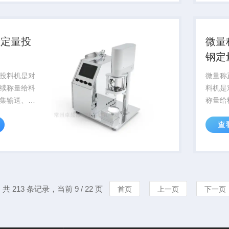
以技术稳
新一代
性价比高、
定、稳
经久耐用
量定量投
微量
钢定
投料机是对
微量称
续称量给料
料机是
集输送、称
称量给
制为一体的
输送、
查
根据我国现
为一体
后的新一代
据我国
稳定、稳定
的新一
、经久耐用
定、稳
经久耐..
共 213 条记录，当前 9 / 22 页
首页
上一页
下一页