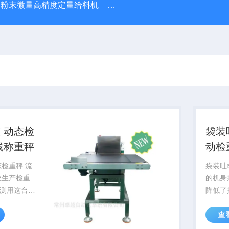
粉末微量高精度定量给料机
WT600产品超重报警剔除检重
 动态检
袋装
流水线称重秤
动检
检重秤 流
袋装吐
业生产检重
的机身
测用这台机
降低了
度达到正负
响，并
查
生产线，量
化。W
围广，速度
活动部