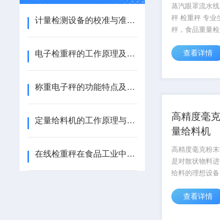
蒸汽眼罩流水线
秤 检重秤 专业
计量检测设备的校准与准确性分析
秤，食品重量检
器就可以了，精
查看详情
电子检重秤的工作原理及应用领域
0.1克，匹配各
量程600g适用
度200包兼容市
称重电子秤的功能特点及选购指南
速度。
高精度毫
定量给料机的工作原理与应用领域
量给料机
高精度毫克粉末
在线检重秤在食品工业中的质量控制应用
是对散状物料进
给料的理想设备
送、称重计量和
查看详情
一体的高科技产
我国现有工艺工