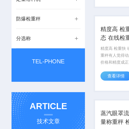
390包兼容市面
度。
防爆检重秤
精度高 检
态 在线检
分选称
精度高 检重快 
重秤有人觉得动
TEL-PHONE
价格和精度成正
然！精度跟传感
查看详情
产的质量不稳定
一大堆。但前期
都差不多，跟精
的没关系！反而
ARTICLE
尺寸...
蒸汽眼罩流
技术文章
量称重秤 