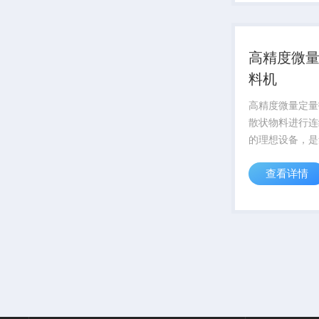
新一代产品，它
定、稳定可靠、
经久耐用而著...
高精度微
料机
高精度微量定量
散状物料进行连
的理想设备，是
重计量和定量控
查看详情
高科技产品，是
有工艺工况改进
产品，它以技术
可靠、性价比高
而著称。