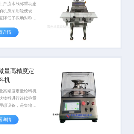
生产流水线称重动态
的机身采用轻便设
度降低了振动对称量
影响，并将检重秤的
看详情
化。简化设计，将活
的数量减到低，这样
可以减少振动，还可
维护成本。
微量高精度定
料机
量高精度定量给料机
状物料进行连续称量
理想设备，是集输
重计量和定量控制为
看详情
高科技产品，是根据
有工艺工况改进后的