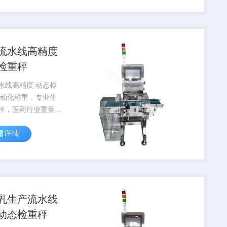
仅可以减少振动，还
低维护成本。
流水线高精度
检重秤
水线高精度 动态检
自动化称重，专业生
秤，医药行业重量检
台机器就可以了，精
看详情
正负0.01克，匹配各
线，量程200g适用
，速度240包兼容市
%包装速度。
乳生产流水线
动态检重秤