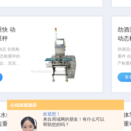
80%包装速
样做不
可以降
重快 动
劲酒
重秤
动态
动态 在线检
劲酒流
态检重秤的
重秤 
比，其实不
产检重
器有关，国
测用这
查
，后期问题
度达到
使用，精度
类生产
确到几克真
范围广
和您的产品
面95
欢迎您！
水线 重
身体
来自局域网的朋友！有什么可以
检重秤
称重
帮助您的吗？