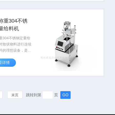
产品，它以技术稳
定可靠、性价比高、
而著...
称重304不锈
量给料机
重304不锈钢定量给
对散状物料进行连续
料的理想设备，是集
称重计量和定量控制
看详情
的高科技产品，是根
现有工艺工况改进后
代产品，它以技术稳
定可靠、性价比高、
.
跳转到第
页
末页