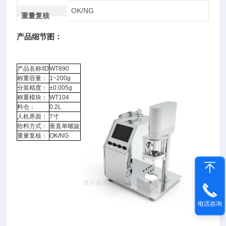
OK/NG
重量复核
产品细节图：
产品名称/ID
WT890
称重容量：
1~200g
分装精度：
±0.005g
称重模块：
WT104
料仓：
0.2L
人机界面：
7寸
给料方式：
垂直单螺旋
重量复核：
OK/NG
电话咨询