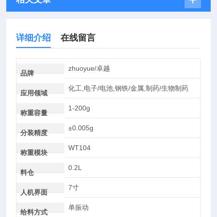
详细介绍
在线留言
zhuoyue/卓越
品牌
化工,电子/电池,钢铁/金属,制药/生物制药
应用领域
1-200g
称重容量
±0.005g
分装精度
WT104
称重模块
0.2L
料仓
7寸
人机界面
单振动
给料方式