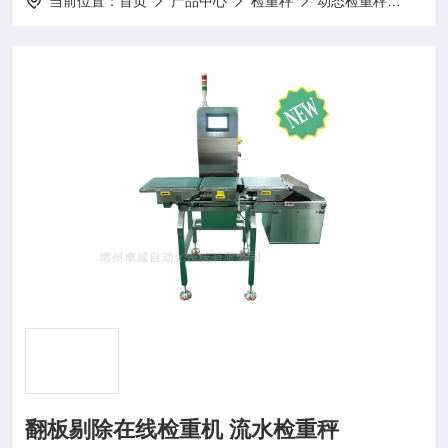
当前位置：
首页
产品中心
检重秤
动态检重秤
WT3
翻板剔除在线检重机 流水检重秤