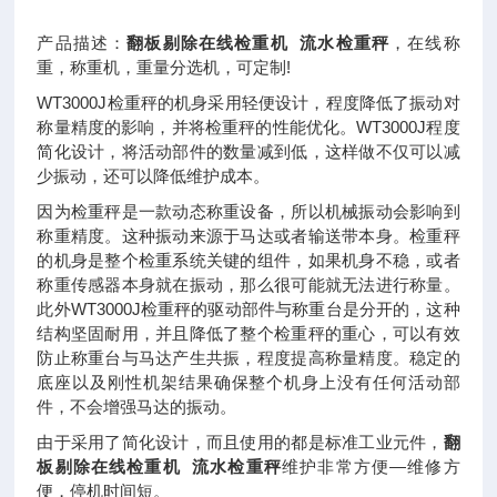
产品描述：
翻板剔除在线检重机 流水检重秤
，在线称
重，称重机，重量分选机，可定制!
WT3000J检重秤的机身采用轻便设计，程度降低了振动对
称量精度的影响，并将检重秤的性能优化。WT3000J程度
简化设计，将活动部件的数量减到低，这样做不仅可以减
少振动，还可以降低维护成本。
因为检重秤是一款动态称重设备，所以机械振动会影响到
称重精度。这种振动来源于马达或者输送带本身。检重秤
的机身是整个检重系统关键的组件，如果机身不稳，或者
称重传感器本身就在振动，那么很可能就无法进行称量。
此外WT3000J检重秤的驱动部件与称重台是分开的，这种
结构坚固耐用，并且降低了整个检重秤的重心，可以有效
防止称重台与马达产生共振，程度提高称量精度。稳定的
底座以及刚性机架结果确保整个机身上没有任何活动部
件，不会增强马达的振动。
由于采用了简化设计，而且使用的都是标准工业元件，
翻
板剔除在线检重机 流水检重秤
维护非常方便—维修方
便，停机时间短。