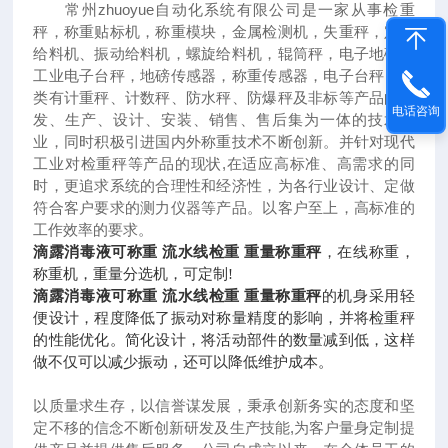
常州zhuoyue自动化系统有限公司是一家从事检重
秤，称重贴标机，称重模块，金属检测机，失重秤，定量
给料机、振动给料机，螺旋给料机，辊筒秤，电子地磅，
工业电子台秤，地磅传感器，称重传感器，电子台秤；种
类有计重秤、计数秤、防水秤、防爆秤及非标等产品的研
电话咨询
发、生产、设计、安装、销售、售后集为一体的技术企
业，同时积极引进国内外称重技术不断创新。并针对现代
工业对检重秤等产品的现状
,
在适应高标准、高需求的同
时，更追求系统的合理性和经济性，为各行业设计、定做
符合客户要求的测力仪器等产品。以客户至上，高标准的
工作效率的要求。
滴露消毒液可称重 流水线检重 重量称重秤
，在线称重，
称重机，重量分选机，可定制
!
滴露消毒液可称重 流水线检重 重量称重秤
的机身采用轻
便设计，程度降低了振动对称量精度的影响，并将检重秤
的性能优化。简化设计，将活动部件的数量减到低，这样
做不仅可以减少振动，还可以降低维护成本。
以质量求生存，以信誉谋发展，秉承创新务实的态度和坚
定不移的信念不断创新研发及生产技能
,
为客户量身定制提