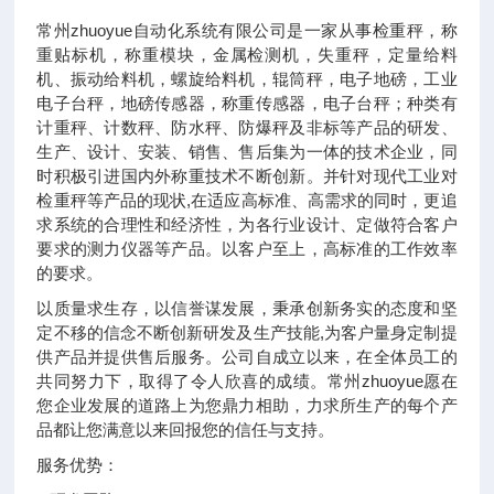
常州zhuoyue自动化系统有限公司是一家从事检重秤，称
重贴标机，称重模块，金属检测机，失重秤，定量给料
机、振动给料机，螺旋给料机，辊筒秤，电子地磅，工业
电子台秤，地磅传感器，称重传感器，电子台秤；种类有
计重秤、计数秤、防水秤、防爆秤及非标等产品的研发、
生产、设计、安装、销售、售后集为一体的技术企业，同
时积极引进国内外称重技术不断创新。并针对现代工业对
检重秤等产品的现状,在适应高标准、高需求的同时，更追
求系统的合理性和经济性，为各行业设计、定做符合客户
要求的测力仪器等产品。以客户至上，高标准的工作效率
的要求。
以质量求生存，以信誉谋发展，秉承创新务实的态度和坚
定不移的信念不断创新研发及生产技能,为客户量身定制提
供产品并提供售后服务。公司自成立以来，在全体员工的
共同努力下，取得了令人欣喜的成绩。常州zhuoyue愿在
您企业发展的道路上为您鼎力相助，力求所生产的每个产
品都让您满意以来回报您的信任与支持。
服务优势：