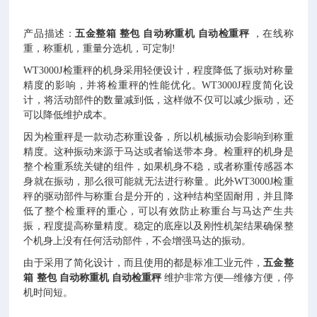
产品描述：
五金整箱 整包 自动称重机 自动检重秤
，在线称
重，称重机，重量分选机，可定制
!
WT3000J检重秤的机身采用轻便设计，程度降低了振动对称量
精度的影响，并将检重秤的性能优化。
WT3000J
程度简化设
计，将活动部件的数量减到低，这样做不仅可以减少振动，还
可以降低维护成本。
因为检重秤是一款动态称重设备，所以机械振动会影响到称重
精度。这种振动来源于马达或者输送带本身。检重秤的机身是
整个检重系统关键的组件，如果机身不稳，或者称重传感器本
身就在振动，那么很可能就无法进行称量。此外
WT3000J
检重
秤的驱动部件与称重台是分开的，这种结构坚固耐用，并且降
低了整个检重秤的重心，可以有效防止称重台与马达产生共
振，程度提高称量精度。稳定的底座以及刚性机架结果确保整
个机身上没有任何活动部件，不会增强马达的振动。
由于采用了简化设计，而且使用的都是标准工业元件，
五金整
箱 整包 自动称重机 自动检重秤
维护非常方便—维修方便，停
机时间短。