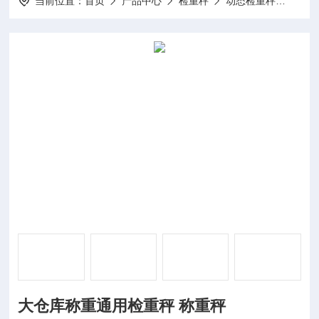
当前位置：
首页
产品中心
检重秤
动态检重秤
大仓
大仓库称重通用检重秤 称重秤