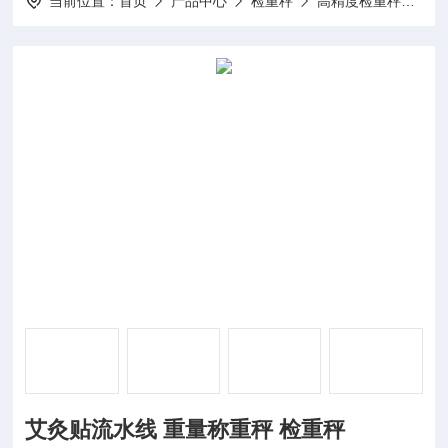
当前位置：
首页
产品中心
检重秤
高精度检重秤
W
艾灸贴流水线 重量称重秤 检重秤