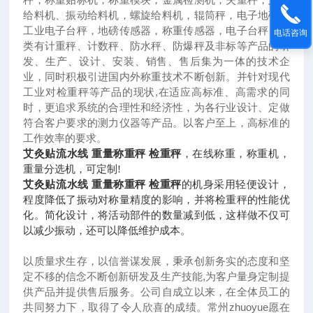
给料机、振动给料机，螺旋给料机，辊筒秤，电子地磅，
工业电子台秤，地磅传感器，称重传感器，电子台秤；种
电话咨询
类有计重秤、计数秤、防水秤、防爆秤及非标等产品的研
发、生产、设计、安装、销售、售后集为一体的技术企
业，同时积极引进国内外称重技术不断创新。并针对现代
工业对检重秤等产品的现状
,
在适应高标准、高需求的同
时，更追求系统的合理性和经济性，为各行业设计、定做
符合客户要求的测力仪器等产品。以客户至上，高标准的
工作效率的要求。
艾灸贴流水线 重量称重秤 检重秤
，在线称重，称重机，
重量分选机，可定制
!
艾灸贴流水线 重量称重秤 检重秤
的机身采用轻便设计，
程度降低了振动对称量精度的影响，并将检重秤的性能优
化。简化设计，将活动部件的数量减到低，这样做不仅可
以减少振动，还可以降低维护成本。
以质量求生存，以信誉谋发展，秉承创新务实的态度和坚
定不移的信念不断创新研发及生产技能
,
为客户量身定制提
供产品并提供售后服务。公司自成立以来，在全体员工的
共同努力下，取得了令人欣喜的成绩。常州
zhuoyue
愿在