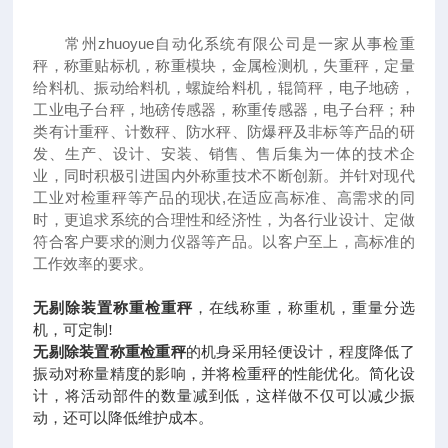
常州zhuoyue自动化系统有限公司是一家从事检重
秤，称重贴标机，称重模块，金属检测机，失重秤，定量
给料机、振动给料机，螺旋给料机，辊筒秤，电子地磅，
工业电子台秤，地磅传感器，称重传感器，电子台秤；种
类有计重秤、计数秤、防水秤、防爆秤及非标等产品的研
发、生产、设计、安装、销售、售后集为一体的技术企
业，同时积极引进国内外称重技术不断创新。并针对现代
工业对检重秤等产品的现状
,
在适应高标准、高需求的同
时，更追求系统的合理性和经济性，为各行业设计、定做
符合客户要求的测力仪器等产品。以客户至上，高标准的
工作效率的要求。
无剔除装置称重检重秤
，在线称重，称重机，重量分选
机，可定制
!
无剔除装置称重检重秤
的机身采用轻便设计，程度降低了
振动对称量精度的影响，并将检重秤的性能优化。简化设
计，将活动部件的数量减到低，这样做不仅可以减少振
动，还可以降低维护成本。