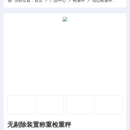
当前位置：
首页
产品中心
检重秤
动态检重秤
WT
无剔除装置称重检重秤