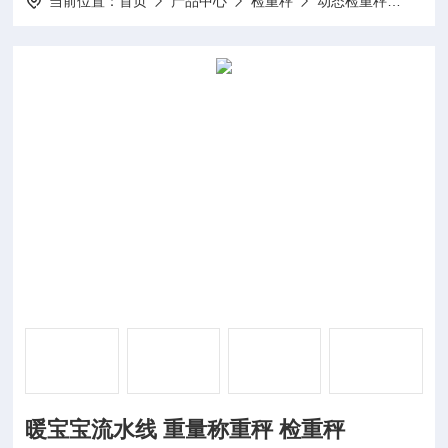
当前位置：
首页
产品中心
检重秤
动态检重秤
WT6
暖宝宝流水线 重量称重秤 检重秤