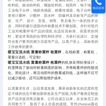
给料机、振动给料机，螺旋给料机，辊筒秤，电子地磅，
电话咨询
工业电子台秤，地磅传感器，称重传感器，电子台秤；种
类有计重秤、计数秤、防水秤、防爆秤及非标等产品的研
发、生产、设计、安装、销售、售后集为一体的技术企
业，同时积极引进国内外称重技术不断创新。并针对现代
工业对检重秤等产品的现状
,
在适应高标准、高需求的同
时，更追求系统的合理性和经济性，为各行业设计、定做
符合客户要求的测力仪器等产品。以客户至上，高标准的
工作效率的要求。
暖宝宝流水线 重量称重秤 检重秤
，在线称重，称重机，
重量分选机，可定制
!
暖宝宝流水线 重量称重秤 检重秤
的机身采用轻便设计，
程度降低了振动对称量精度的影响，并将检重秤的性能优
化。简化设计，将活动部件的数量减到低，这样做不仅可
以减少振动，还可以降低维护成本。
以质量求生存，以信誉谋发展，秉承创新务实的态度和坚
定不移的信念不断创新研发及生产技能
,
为客户量身定制提
供产品并提供售后服务。公司自成立以来，在全体员工的
共同努力下，取得了令人欣喜的成绩。常州
zhuoyue
愿在