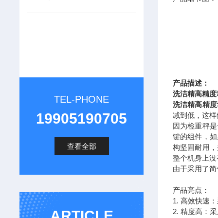
产品描述：
洗洁精高精度
TEL-PHONE
洗洁精高精度
19905190705
减到低，这样
因为检重秤是
键的组件，如
查看全部
构坚固耐用，
整个机身上没
由于采用了简
产品亮点：
1. 高效快
2. 精度高
ARTICLE