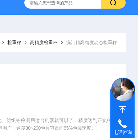
秤
微量高精度定量给料机 投料机 喂料机
WT200plus
检重秤
高精度检重秤
洗洁精高精度动态检重秤
、纺织等检测用这台机器就可以了，精度达到正负0.5
用范围广，速度30~200包兼容市面95%包装速度。
电话咨询