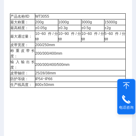
产品名称/ID
WT3055
最大称重：
200g
1000g
3000g
15000g
最高精度：
±0.05g
±0.3g
±0.5g
±2g
10~60 件/分
10~90 件/分
10~60 件/分
5~60 件/分
最大通过量：
钟
钟
钟
钟
皮带宽度：
200/250mm
称重皮带长
200/300/400mm
度：
输入输出长
200/300/400/500mm
度：
皮带轴径：
25/28/38mm
防护等级：
IP54~IP66
生产线高度：
800±50mm
电话咨询