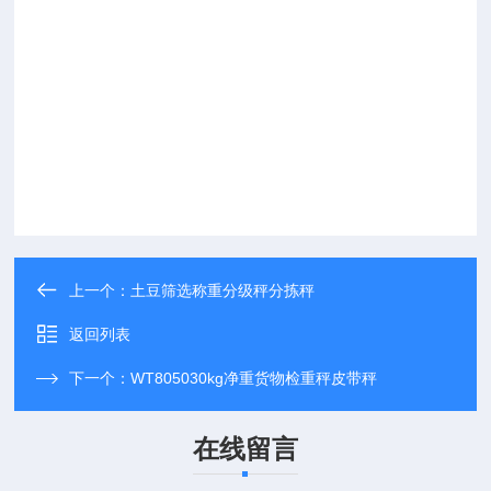
上一个：
土豆筛选称重分级秤分拣秤
返回列表
下一个：
WT805030kg净重货物检重秤皮带秤
在线留言