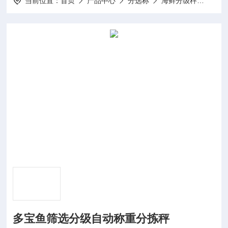
当前位置：
首页
产品中心
分选称
海鲜分级秤
多宝
多宝鱼筛选分级自动称重分拣秤