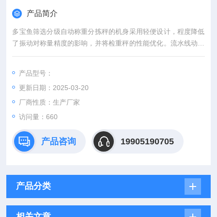
产品简介
多宝鱼筛选分级自动称重分拣秤的机身采用轻便设计，程度降低
了振动对称量精度的影响，并将检重秤的性能优化。流水线动态
检重分选秤程度简化设计，将活动部件的数量减到低，这样做不
仅可以减少振动，还可以降低维护成本。
产品型号：
因为检重秤是一款动态称重设备，所以机械振动会影响到称重精
更新日期：2025-03-20
度。这种振动来源于马达或者输送带本身。检重秤的机身是整个
检重系统关键的组件。
厂商性质：生产厂家
访问量：660
产品咨询
19905190705
产品分类
相关文章