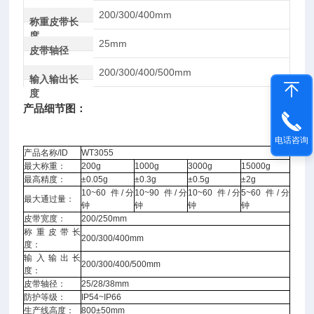
200/300/400mm
称重皮带长
度
25mm
皮带轴径
200/300/400/500mm
输入输出长
度
产品细节图：
电话咨询
产品名称/ID
WT3055
最大称重：
200g
1000g
3000g
15000g
最高精度：
±0.05g
±0.3g
±0.5g
±2g
10~60 件/分
10~90 件/分
10~60 件/分
5~60 件/分
最大通过量：
钟
钟
钟
钟
皮带宽度：
200/250mm
称重皮带长
200/300/400mm
度：
输入输出长
200/300/400/500mm
度：
皮带轴径：
25/28/38mm
防护等级：
IP54~IP66
生产线高度：
800±50mm