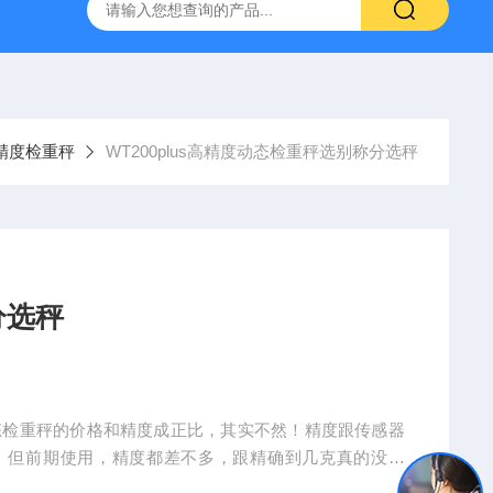
秤
微量高精度定量给料机 投料机 喂料机
WT200plus
精度检重秤
WT200plus高精度动态检重秤选别称分选秤
分选秤
态检重秤的价格和精度成正比，其实不然！精度跟传感器
。但前期使用，精度都差不多，跟精确到几克真的没关